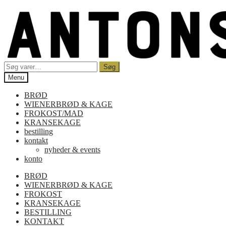
Spring
Spring
til
til
navigation
indhold
Søg
Søg
efter:
Menu
BRØD
WIENERBRØD & KAGE
FROKOST/MAD
KRANSEKAGE
bestilling
kontakt
nyheder & events
konto
BRØD
WIENERBRØD & KAGE
FROKOST
KRANSEKAGE
BESTILLING
KONTAKT