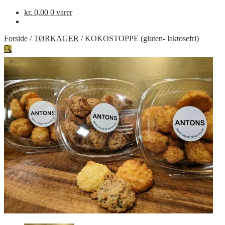
kr.
0,00
0 varer
Forside
/
TØRKAGER
/
KOKOSTOPPE (gluten- laktosefri)
🔍