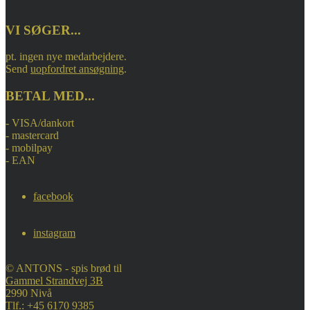
VI SØGER...
pt. ingen nye medarbejdere.
Send
uopfordret ansøgning
.
BETAL MED...
- VISA/dankort
- mastercard
- mobilpay
- EAN
facebook
instagram
© ANTONS - spis brød til
Gammel Strandvej 3B
2990 Nivå
Tlf.: +45 6170 9385