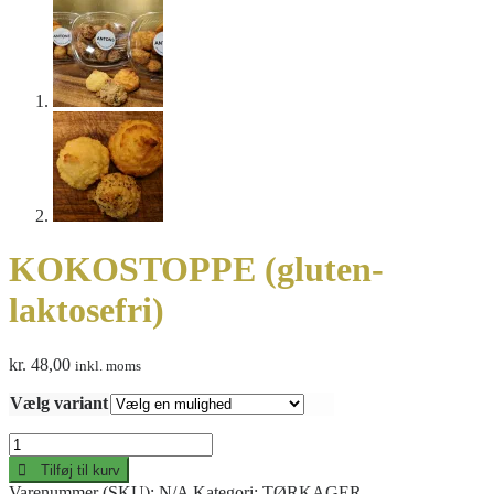
KOKOSTOPPE (gluten-
laktosefri)
kr.
48,00
inkl. moms
Vælg variant
KOKOSTOPPE
(gluten-
Tilføj til kurv
laktosefri)
Varenummer (SKU):
N/A
Kategori:
TØRKAGER