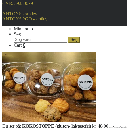
CVR: 39330679
ANTONS - smiley
ANTONS 2GO - smiley
Min konto
Søg
Søg
Søg
efter:
Cart
0
Du ser på:
KOKOSTOPPE (gluten- laktosefri)
kr.
48,00
inkl. moms