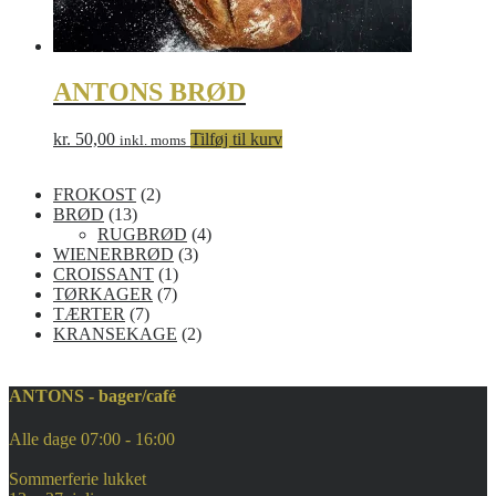
ANTONS BRØD
kr.
50,00
Tilføj til kurv
inkl. moms
2
FROKOST
2
1
v
BRØD
13
3
a
4
RUGBRØD
4
v
r
3
v
WIENERBRØD
3
a
e
1
v
a
CROISSANT
1
r
r
7
v
a
r
TØRKAGER
7
e
7
v
a
r
e
TÆRTER
7
r
v
a
r
e
2
r
KRANSEKAGE
2
a
r
e
r
v
r
e
a
e
r
r
ANTONS - bager/café
r
e
r
Alle dage 07:00 - 16:00
Sommerferie lukket