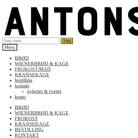
Spring
Spring
til
til
navigation
indhold
Søg
Søg
efter:
Menu
BRØD
WIENERBRØD & KAGE
FROKOST/MAD
KRANSEKAGE
bestilling
kontakt
nyheder & events
konto
BRØD
WIENERBRØD & KAGE
FROKOST
KRANSEKAGE
BESTILLING
KONTAKT