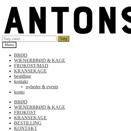
Spring
Spring
til
til
navigation
indhold
Søg
Søg
efter:
Menu
BRØD
WIENERBRØD & KAGE
FROKOST/MAD
KRANSEKAGE
bestilling
kontakt
nyheder & events
konto
BRØD
WIENERBRØD & KAGE
FROKOST
KRANSEKAGE
BESTILLING
KONTAKT