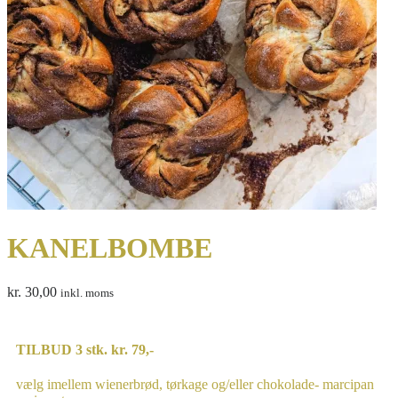
KANELBOMBE
kr.
30,00
inkl. moms
TILBUD 3 stk. kr. 79,-
vælg imellem wienerbrød, tørkage og/eller chokolade- marcipan