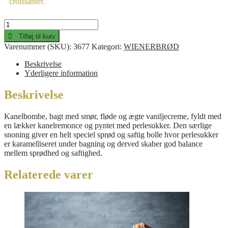
croissanter.
KANELBOMBE
antal
Tilføj til kurv
Varenummer (SKU):
3677
Kategori:
WIENERBRØD
Beskrivelse
Yderligere information
Beskrivelse
Kanelbombe, bagt med smør, fløde og ægte vaniljecreme, fyldt med
en lækker kanelremonce og pyntet med perlesukker. Den særlige
snoning giver en helt speciel sprød og saftig bolle hvor perlesukker
er karamelliseret under bagning og derved skaber god balance
mellem sprødhed og saftighed.
Relaterede varer