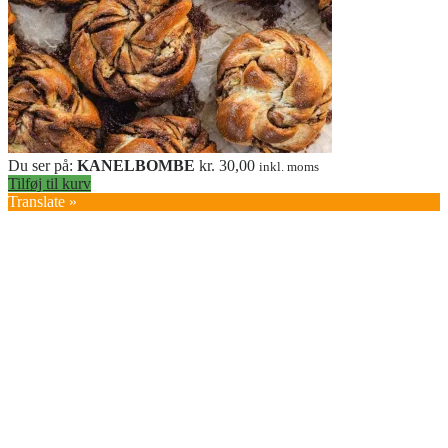
Du ser på:
KANELBOMBE
kr.
30,00
inkl. moms
Tilføj til kurv
Translate »