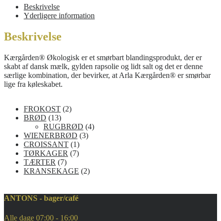
Beskrivelse
Yderligere information
Beskrivelse
Kærgården® Økologisk er et smørbart blandingsprodukt, der er
skabt af dansk mælk, gylden rapsolie og lidt salt og det er denne
særlige kombination, der bevirker, at Arla Kærgården® er smørbar
lige fra køleskabet.
2
FROKOST
2
1
v
BRØD
13
3
a
4
RUGBRØD
4
v
r
3
v
WIENERBRØD
3
a
e
1
v
a
CROISSANT
1
r
r
7
v
a
r
TØRKAGER
7
e
7
v
a
r
e
TÆRTER
7
r
v
a
r
e
2
r
KRANSEKAGE
2
a
r
e
r
v
r
e
a
e
r
r
ANTONS - bager/café
r
e
r
Alle dage 07:00 - 16:00