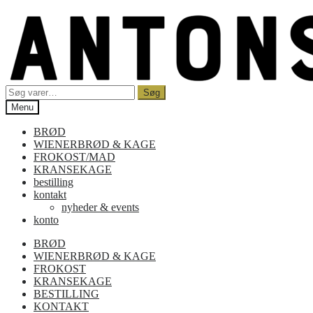
Spring
Spring
til
til
navigation
indhold
Søg
Søg
efter:
Menu
BRØD
WIENERBRØD & KAGE
FROKOST/MAD
KRANSEKAGE
bestilling
kontakt
nyheder & events
konto
BRØD
WIENERBRØD & KAGE
FROKOST
KRANSEKAGE
BESTILLING
KONTAKT