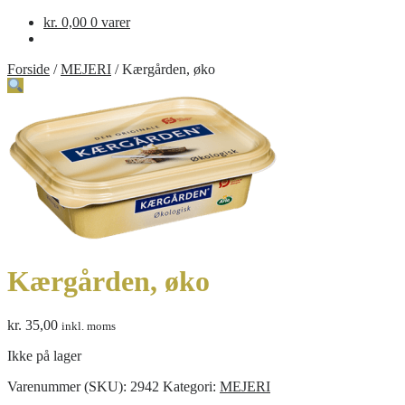
kr.
0,00
0 varer
Forside
/
MEJERI
/
Kærgården, øko
Kærgården, øko
kr.
35,00
inkl. moms
Ikke på lager
Varenummer (SKU):
2942
Kategori:
MEJERI