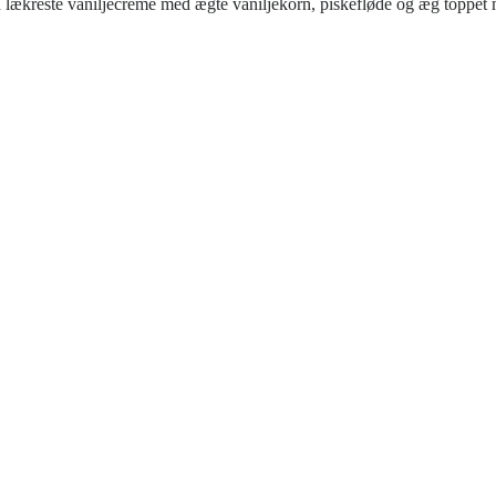
ækreste vaniljecreme med ægte vaniljekorn, piskefløde og æg toppet 