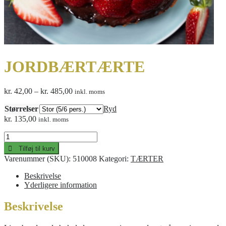
JORDBÆRTÆRTE
Prisinterval:
kr.
42,00
–
kr.
485,00
inkl. moms
kr. 42,00
Størrelser
til
Ryd
kr. 485,00
kr.
135,00
inkl. moms
JORDBÆRTÆRTE
antal
Tilføj til kurv
Varenummer (SKU):
510008
Kategori:
TÆRTER
Beskrivelse
Yderligere information
Beskrivelse