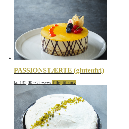
PASSIONSTÆRTE (glutenfri)
kr.
135,00
Tilføj til kurv
inkl. moms