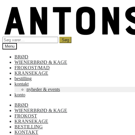
Spring
Spring
til
til
navigation
indhold
Søg
Søg
efter:
Menu
BRØD
WIENERBRØD & KAGE
FROKOST/MAD
KRANSEKAGE
bestilling
kontakt
nyheder & events
konto
BRØD
WIENERBRØD & KAGE
FROKOST
KRANSEKAGE
BESTILLING
KONTAKT