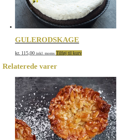
GULERODSKAGE
kr.
115,00
Tilføj til kurv
inkl. moms
Relaterede varer