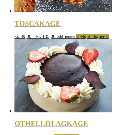
TOSCAKAGE
Prisinterval:
Dette
kr.
39,00
–
kr.
135,00
Vælg muligheder
inkl. moms
kr. 39,00
vare
til
har
kr. 135,00
flere
varianter.
Mulighedern
kan
vælges
på
varesiden
OTHELLOLAGKAGE