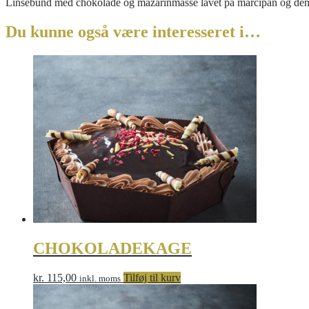
Linsebund med chokolade og mazarinmasse lavet på marcipan og den l
Du kunne også være interesseret i…
CHOKOLADEKAGE
kr.
115,00
Tilføj til kurv
inkl. moms