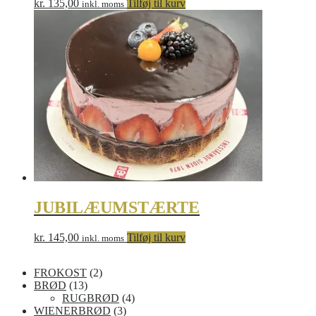
kr.
135,00
Tilføj til kurv
inkl. moms
JUBILÆUMSTÆRTE
kr.
145,00
Tilføj til kurv
inkl. moms
2
FROKOST
2
1
v
BRØD
13
3
a
4
RUGBRØD
4
v
r
3
v
WIENERBRØD
3