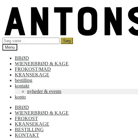
Spring
Spring
til
til
navigation
indhold
Søg
Søg
efter:
Menu
BRØD
WIENERBRØD & KAGE
FROKOST/MAD
KRANSEKAGE
bestilling
kontakt
nyheder & events
konto
BRØD
WIENERBRØD & KAGE
FROKOST
KRANSEKAGE
BESTILLING
KONTAKT