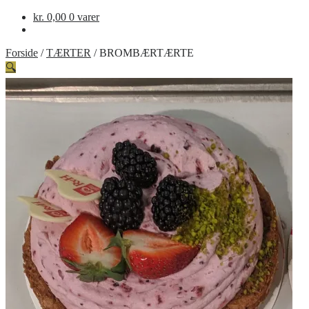
kr.
0,00
0 varer
Forside
/
TÆRTER
/
BROMBÆRTÆRTE
🔍