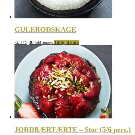
GULERODSKAGE
kr.
115,00
Tilføj til kurv
inkl. moms
JORDBÆRTÆRTE – Stor (5/6 pers.)