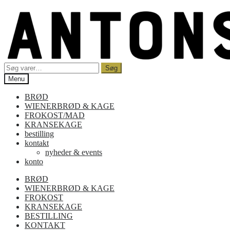
Spring
Spring
til
til
navigation
indhold
Søg
Søg
efter:
Menu
BRØD
WIENERBRØD & KAGE
FROKOST/MAD
KRANSEKAGE
bestilling
kontakt
nyheder & events
konto
BRØD
WIENERBRØD & KAGE
FROKOST
KRANSEKAGE
BESTILLING
KONTAKT