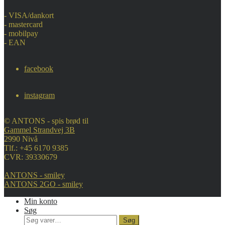
- VISA/dankort
- mastercard
- mobilpay
- EAN
facebook
instagram
© ANTONS - spis brød til
Gammel Strandvej 3B
2990 Nivå
Tlf.: +45 6170 9385
CVR: 39330679
ANTONS - smiley
ANTONS 2GO - smiley
Min konto
Søg
Søg
Søg