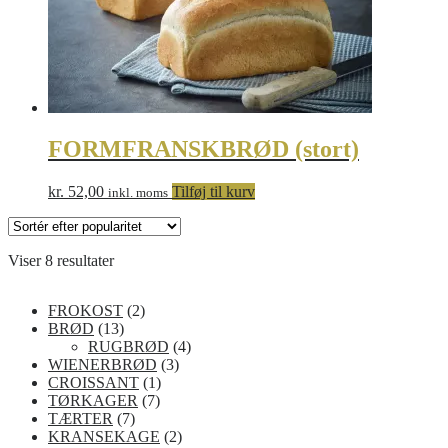
FORMFRANSKBRØD (stort)
kr.
52,00
Tilføj til kurv
inkl. moms
Sorteret
Viser 8 resultater
efter
popularitet
2
FROKOST
2
1
v
BRØD
13
3
a
4
RUGBRØD
4
v
r
3
v
WIENERBRØD
3
a
e
1
v
a
CROISSANT
1
r
r
7
v
a
r
TØRKAGER
7
e
7
v
a
r
e
TÆRTER
7
r
v
a
r
e
2
r
KRANSEKAGE
2