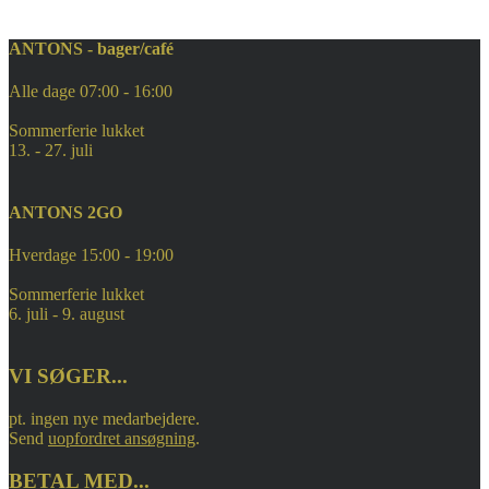
a
r
e
r
v
r
e
a
e
r
r
ANTONS - bager/café
r
e
r
Alle dage 07:00 - 16:00
Sommerferie lukket
13. - 27. juli
ANTONS 2GO
Hverdage 15:00 - 19:00
Sommerferie lukket
6. juli - 9. august
VI SØGER...
pt. ingen nye medarbejdere.
Send
uopfordret ansøgning
.
BETAL MED...